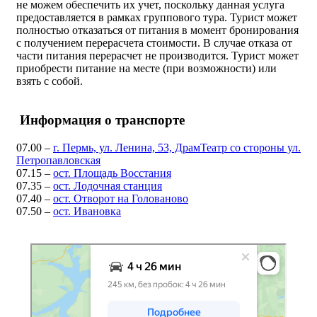
не можем обеспечить их учет, поскольку данная услуга
предоставляется в рамках группового тура. Турист может
полностью отказаться от питания в момент бронирования
с получением перерасчета стоимости. В случае отказа от
части питания перерасчет не производится. Турист может
приобрести питание на месте (при возможности) или
взять с собой.
Информация о транспорте
07.00 –
г. Пермь, ул. Ленина, 53, ДрамТеатр со стороны ул.
Петропавловская
07.15 –
ост. Площадь Восстания
07.35 –
ост. Лодочная станция
07.40 –
ост. Отворот на Голованово
07.50 –
ост. Ивановка
Яндекс Карты
Казань: как доехать на автомобиле, общественным транспортом или
пешком – Яндекс Карты