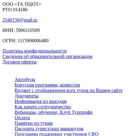
ООО «ТА ПЦОТ»
РТО 014186
2540150@mail.ru
ИНН: 5906110509
ОГРН: 1115906006480
Политика конфидициальности
Сведения об образовательной организации
Договор оферты
Автобусы
Бонусная программа, комиссии
Виджет с отображением всех туров на Вашем сайте
Документы
Информация по выездам
Как начать сотрудничество
Вебинары, обучение, Клуб Турпрофи
Оплата
Памятки по турам
Паспорта туристских маршрутов
Программа поддержки участников СВО