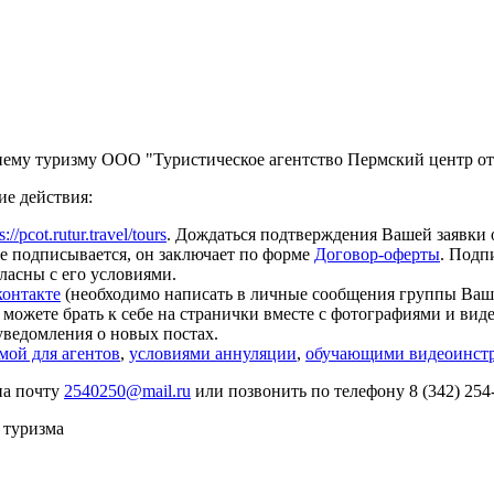
нему туризму ООО "Туристическое агентство Пермский центр от
ие действия:
s://pcot.rutur.travel/tours
. Дождаться подтверждения Вашей заявки
е подписывается, он заключает по форме
Договор-оферты
. Подп
ласны с его условиями.
контакте
(необходимо написать в личные сообщения группы Ва
можете брать к себе на странички вместе с фотографиями и вид
уведомления о новых постах.
ой для агентов
,
условиями аннуляции
,
обучающими видеоинст
на почту
2540250@mail.ru
или позвонить по телефону 8 (342) 254
 туризма