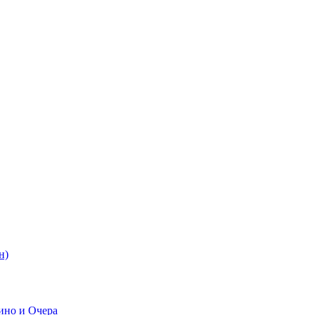
н)
ино и Очера