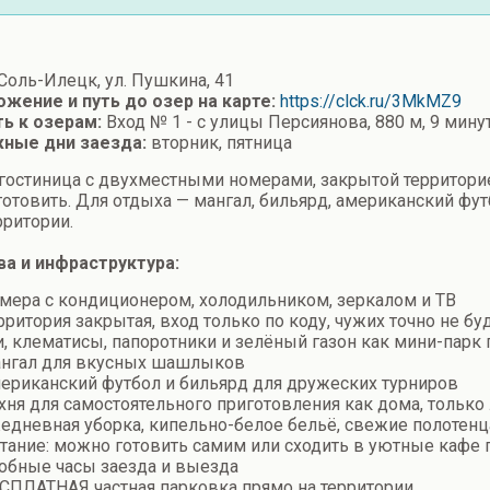
Соль-Илецк, ул. Пушкина, 41
жение и путь до озер на карте:
https://clck.ru/3MkMZ9
ть к озерам:
Вход № 1 - с улицы Персиянова, 880 м, 9 мин
ные дни заезда:
вторник, пятница
гостиница с двухместными номерами, закрытой территорие
отовить. Для отдыха — мангал, бильярд, американский футб
рритории.
а и инфраструктура:
мера с кондиционером, холодильником, зеркалом и ТВ
рритория закрытая, вход только по коду, чужих точно не бу
и, клематисы, папоротники и зелёный газон как мини-парк 
нгал для вкусных шашлыков
ериканский футбол и бильярд для дружеских турниров
хня для самостоятельного приготовления как дома, только
едневная уборка, кипельно-белое бельё, свежие полотенца 
тание: можно готовить самим или сходить в уютные кафе 
обные часы заезда и выезда
СПЛАТНАЯ частная парковка прямо на территории