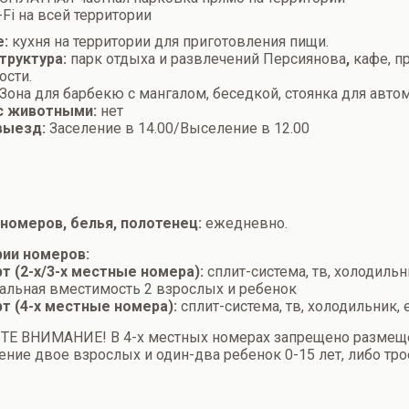
-Fi на всей территории
е:
кухня на территории для приготовления пищи.
труктура:
парк отдыха и развлечений Персиянова
,
кафе, п
ости.
Зона для барбекю с мангалом, беседкой, стоянка для автом
с животными:
нет
выезд:
Заселение в 14.00/Выселение в 12.00
номеров, белья, полотенец:
ежедневно.
рии номеров:
т (2-х/3-х местные номера):
сплит-система, тв, холодиль
льная вместимость 2 взрослых и ребенок
т (4-х местные номера):
сплит-система, тв, холодильник,
ТЕ ВНИМАНИЕ! В 4-х местных номерах запрещено размещ
ние двое взрослых и один-два ребенок 0-15 лет, либо тро