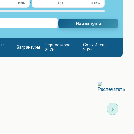
-
мин.
макс.
Найти туры
ые
Черное море
Соль-Илецк
Загрантуры
2026
2026
›