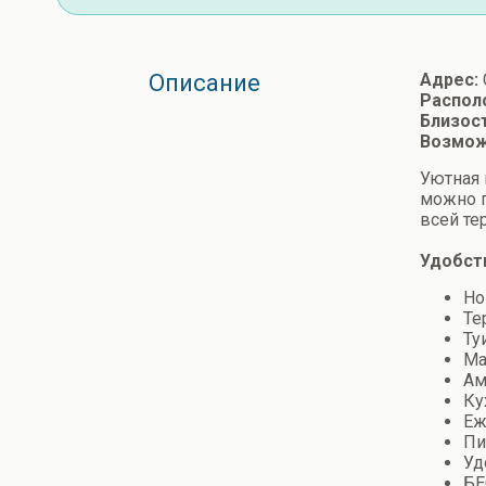
Описание
Адрес:
Располо
Близос
Возмож
Уютная 
можно г
всей те
Удобств
Но
Те
Ту
Ма
Ам
Ку
Еж
Пи
Уд
БЕ