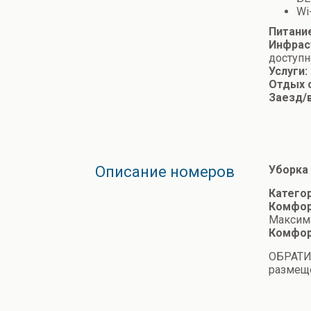
Wi
Питани
Инфрас
доступн
Услуги:
Отдых 
Заезд/
Описание номеров
Уборка 
Катего
Комфор
Максима
Комфор
ОБРАТИ
размеще