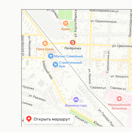
Соль‑Илецк
Соль-Илецк: как доехать на автомобиле, общественным трансп