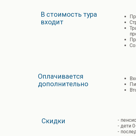
В стоимость тура
Пр
входит
Ст
Тр
пр
Пр
Со
Оплачивается
Вх
дополнительно
Пи
Вт
Скидки
- пенси
- дети 0
- послед